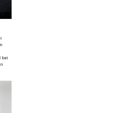
i
in
 bei
in