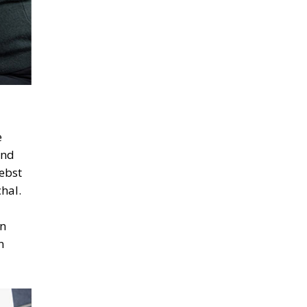
e
Und
ebst
hal.
in
n