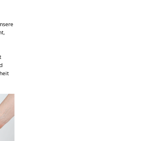
Unsere
t,
t
nd
heit