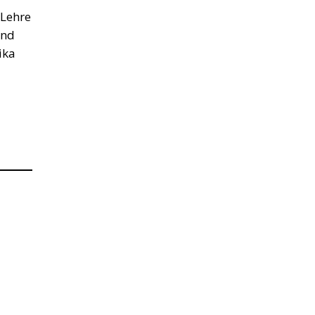
 Lehre
und
ika