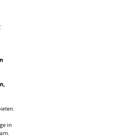
Z
in
n,
ieten.
ge in
eam.