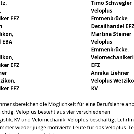
tz,
Timo Schwegler
,
Veloplus
ker EFZ
Emmenbrücke,
n
Detailhandel EF
likon,
Martina Steiner
l EBA
Veloplus
Emmenbrücke,
likon,
Velomechaniker
ker EFZ
EFZ
her
Annika Liehner
zikon,
Veloplus Wetziko
ker EFZ
KV
nehmensbereichen die Möglichkeit für eine Berufslehre anb
ichtig. Veloplus besteht aus vier verschiedenen
stik, KV und Velomechanik. Veloplus beschäftigt Lehrlin
mmer wieder junge motivierte Leute für das Veloplus-T