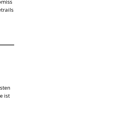
omiss
trails
gsten
e ist