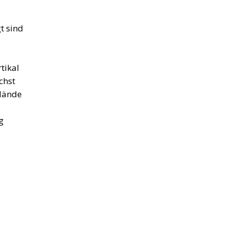
t sind
tikal
chst
elände
g