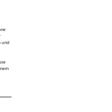
öne
r
n und
sse
einem