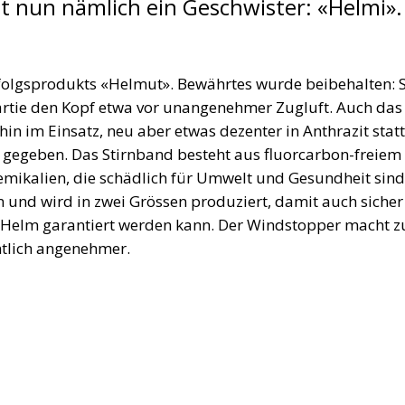
t nun nämlich ein Geschwister: «Helmi».
rfolgsprodukts «Helmut». Bewährtes wurde beibe­halten: 
artie den Kopf etwa vor unangenehmer Zugluft. Auch das
n im Einsatz, neu aber etwas ­dezenter in Anthrazit statt
en gegeben. Das Stirnband besteht aus fluorcarbon-freiem
mikalien, die schädlich für Umwelt und ­Gesundheit sind
n und wird in zwei Grössen produziert, damit auch sicher
m Helm garantiert werden kann. Der Windstopper macht 
tlich angenehmer.