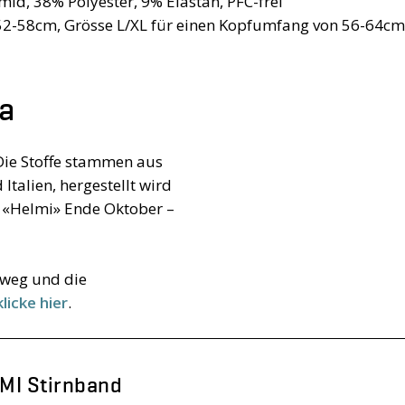
d, 38% Polyester, 9% Elastan, PFC-frei
52-58cm, Grösse L/XL für einen Kopfumfang von 56-64cm
pa
ie Stoffe stammen aus
Italien, hergestellt wird
t «Helmi» Ende Oktober –
sweg und die
licke hier
.
MI Stirnband