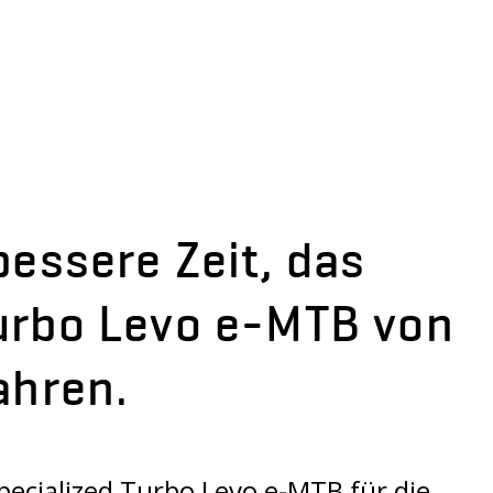
bessere Zeit, das
urbo Levo e-MTB von
ahren.
pecialized Turbo Levo e-MTB für die