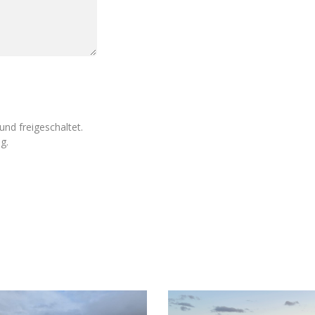
nd freigeschaltet.
g.