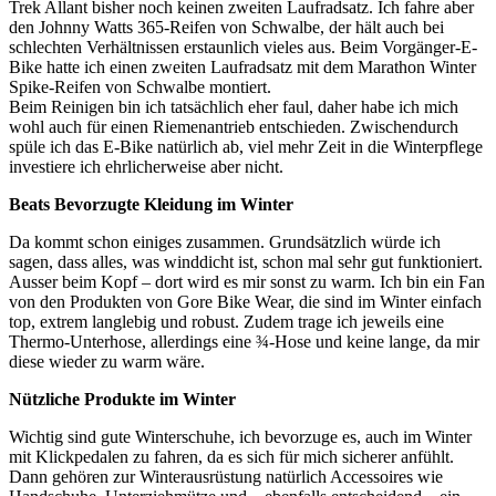
Trek Allant bisher noch keinen zweiten Laufradsatz. Ich fahre aber
den Johnny Watts 365-Reifen von Schwalbe, der hält auch bei
schlechten Verhältnissen erstaunlich vieles aus. Beim Vorgänger-E-
Bike hatte ich einen zweiten Laufradsatz mit dem Marathon Winter
Spike-Reifen von Schwalbe montiert.
Beim Reinigen bin ich tatsächlich eher faul, daher habe ich mich
wohl auch für einen Riemenantrieb entschieden. Zwischendurch
spüle ich das E-Bike natürlich ab, viel mehr Zeit in die Winterpflege
investiere ich ehrlicherweise aber nicht.
Beats Bevorzugte Kleidung im Winter
Da kommt schon einiges zusammen. Grundsätzlich würde ich
sagen, dass alles, was winddicht ist, schon mal sehr gut funktioniert.
Ausser beim Kopf – dort wird es mir sonst zu warm. Ich bin ein Fan
von den Produkten von Gore Bike Wear, die sind im Winter einfach
top, extrem langlebig und robust. Zudem trage ich jeweils eine
Thermo-Unterhose, allerdings eine ¾-Hose und keine lange, da mir
diese wieder zu warm wäre.
Nützliche Produkte im Winter
Wichtig sind gute Winterschuhe, ich bevorzuge es, auch im Winter
mit Klickpedalen zu fahren, da es sich für mich sicherer anfühlt.
Dann gehören zur Winterausrüstung natürlich Accessoires wie