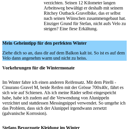
verzichten. Seinen 12 Kilometer langen
Arbeitsweg bewältigt er deshalb mit seinem
Ritchey Outback-Gravelbike, das er selbst
nach seinen Wünschen zusammengebaut hat.
Einziger Grund für Stefan, nicht aufs Velo zu
steigen? Eine fiese Erkältung.
Mein Geheimtipp für den perfekten Winter
Ziehe dich so an, dass dir auf dem Balkon kalt ist. So ist es auf dem
Velo dann angenehm warm und nicht zu heiss.
Vorkehrungen für die Wintermonate
Im Winter fahre ich einen anderen Reifensatz. Mit dem Pirelli ­
Cinurano Gravel M, beide Reifen mit der Grösse 700x40c, fährt es
sich wie auf Schienen. Als ich meine Räder selbst eingespeicht
habe, habe ich zudem auf die Verwendung von Alunippeln
verzichtet und stattdessen Messingnippel verwendet. So umgehe ich
das Problem, dass sich der Alunippel irgendwann zersetzt
(galvanische Korrosion).
Stefans Bevorzugte Kleidung im Winter