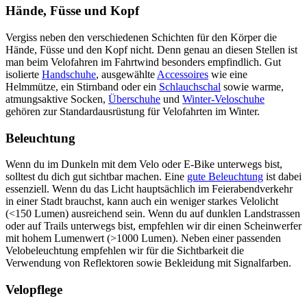
Hände, Füsse und Kopf
Vergiss neben den verschiedenen Schichten für den Körper die
Hände, Füsse und den Kopf nicht. Denn genau an diesen Stellen ist
man beim Velofahren im Fahrtwind besonders empfindlich. Gut
isolierte
Handschuhe
, ausgewählte
Accessoires
wie eine
Helmmütze, ein Stirnband oder ein
Schlauchschal
sowie warme,
atmungsaktive Socken,
Überschuhe
und
Winter-Veloschuhe
gehören zur Standardausrüstung für Velofahrten im Winter.
Beleuchtung
Wenn du im Dunkeln mit dem Velo oder E-Bike unterwegs bist,
solltest du dich gut sichtbar machen. Eine
gute Beleuchtung
ist dabei
essenziell. Wenn du das Licht hauptsächlich im Feierabendverkehr
in einer Stadt brauchst, kann auch ein weniger starkes Velolicht
(<150 Lumen) ausreichend sein. Wenn du auf dunklen Landstrassen
oder auf Trails unterwegs bist, empfehlen wir dir einen Scheinwerfer
mit hohem Lumenwert (>1000 Lumen). Neben einer passenden
Velobeleuchtung empfehlen wir für die Sichtbarkeit die
Verwendung von Reflektoren sowie Bekleidung mit Signalfarben.
Velopflege