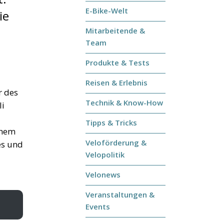
E-Bike-Welt
ie
Mitarbeitende &
Team
Produkte & Tests
Reisen & Erlebnis
r des
Technik & Know-How
li
Tipps & Tricks
inem
Veloförderung &
es und
Velopolitik
Velonews
Veranstaltungen &
Events