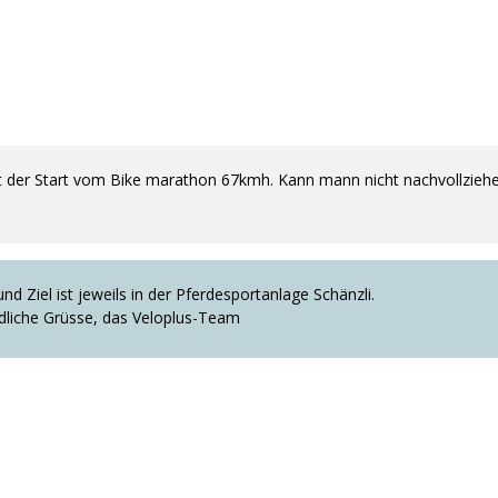
t der Start vom Bike marathon 67kmh. Kann mann nicht nachvollziehe
und Ziel ist jeweils in der Pferdesportanlage Schänzli.
dliche Grüsse, das Veloplus-Team