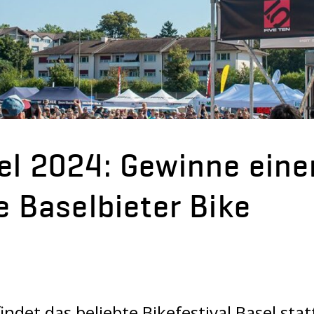
sel 2024: Gewinne eine
ie Baselbieter Bike
det das beliebte Bikefestival Basel stat