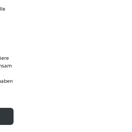
lle
iere
insam
 haben