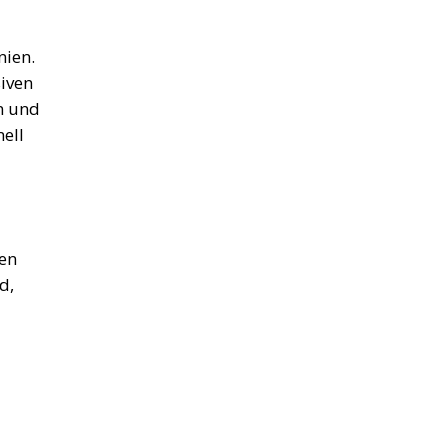
nien.
iven
n und
ell
men
d,