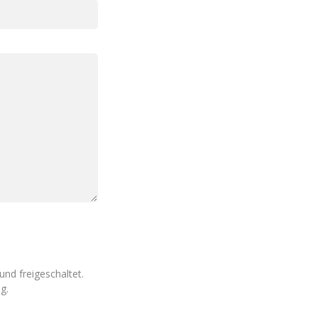
nd freigeschaltet.
g.