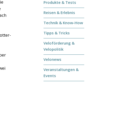
ie
Produkte & Tests
e
Reisen & Erlebnis
nach
Technik & Know-How
Tipps & Tricks
otter-
Veloförderung &
Velopolitik
ber
Velonews
wei
Veranstaltungen &
Events