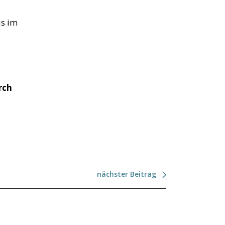
is im
rch
nächster Beitrag