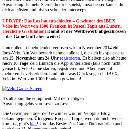
Ausrüstung: Je mehr Sterne du dir erspielst, umso besser kannst du
dich ausrüsten und bist so schneller unterwegs.
UPDATE: Das Los hat entschieden – Gewinner des IBEX
Velos im Wert von 1300 Franken ist Pascal Tapis aus Luzern.
Herzliche Gratulation!
Damit ist der Wettbewerb abgeschlossen
– das Game läuft aber weiter!
Unter allen Teilnehmenden verlosen wir im November 2014 ein
Ibex-Velo. Am Wettbewerb nehmen alle teil, die sich bis spätestens
am
15. November um 24 Uhr
registrieren
. Es bleiben also ab heute
noch 10 Tage
Zeit: Einfach die App runterladen (falls noch nicht
gemacht), Velo-Game starten, registrieren und Abenteuer auf
mehreren Levels erleben. Und mit etwas Glück sogar ein IBEX-
Velo im Wert von 1300 Franken gewinnen!
It’s all about the equipment: Mit der richtigen
Ausrüstung gehts von Level zu Level.
Die Gewinnerin oder der Gewinner wird im Veloplus-Blog
bekanntgegeben.
Übrigens:
Ein paar
Tipps
, wenn du nicht weiter
kommst, gibt’s
hier
! Und das Beste: Das Game läuft natürlich auch
nach dem 15. November noch weiter!