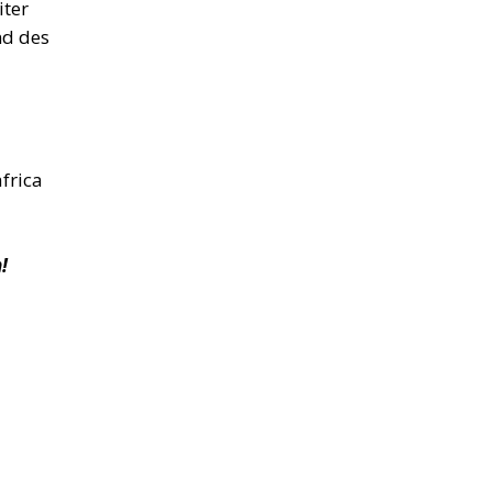
iter
nd des
frica
!