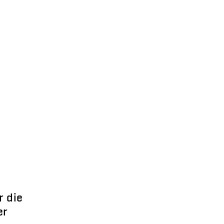
r die
er