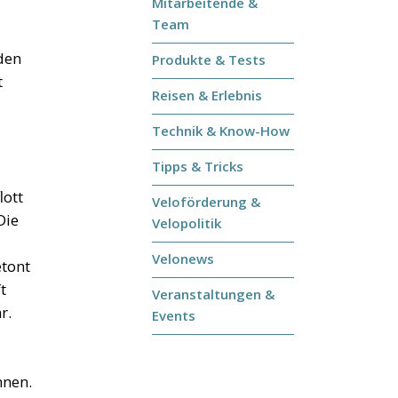
Mitarbeitende &
Team
den
Produkte & Tests
t
Reisen & Erlebnis
Technik & Know-How
Tipps & Tricks
lott
Veloförderung &
Die
Velopolitik
Velonews
etont
t
Veranstaltungen &
r.
Events
nnen.