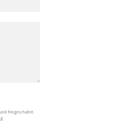
nd freigeschaltet.
g.