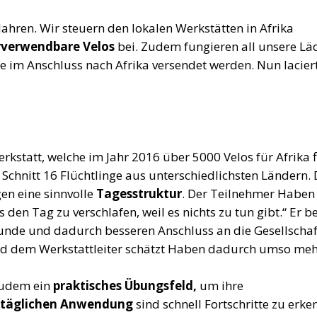
 Jahren. Wir steuern den lokalen Werkstätten in Afrika
rverwendbare Velos
bei. Zudem fungieren all unsere Lä
e im Anschluss nach Afrika versendet werden. Nun lacier
erkstatt, welche im Jahr 2016 über 5000 Velos für Afrika f
 Schnitt 16 Flüchtlinge aus unterschiedlichsten Ländern. 
gen eine sinnvolle
Tagesstruktur
. Der Teilnehmer Haben
ls den Tag zu verschlafen, weil es nichts zu tun gibt.“ Er b
unde und dadurch besseren Anschluss an die Gesellschaf
und dem Werkstattleiter schätzt Haben dadurch umso meh
 zudem ein
praktisches Übungsfeld
,
um ihre
täglichen Anwendung
sind schnell Fortschritte zu erke