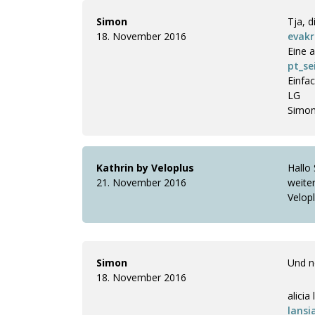
Simon
Tja, 
18. November 2016
evak
Eine 
pt_s
Einfac
LG
Simo
Kathrin by Veloplus
Hallo 
21. November 2016
weite
Velop
Simon
Und n
18. November 2016
alicia
lansi