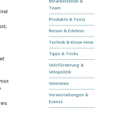
Mitarbeitende &
Team
sind
Produkte & Tests
st,
Reisen & Erlebnis
Technik & Know-How
Tipps & Tricks
et
Veloförderung &
Velopolitik
 vous
Velonews
n
Veranstaltungen &
Events
reis