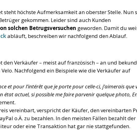
t steht höchste Aufmerksamkeit an oberster Stelle. Nun 
r Betrüger gekommen. Leider sind auch Kunden
on solchen Betrugsversuchen
geworden. Damit du weis
ick
abläuft, beschreiben wir nachfolgend den Ablauf.
bt den Verkäufer – meist auf französisch – an und bekund
Velo. Nachfolgend ein Beispiele wie die Verkäufer auf
ce et pour l’intérêt que je porte pour celle-ci, j’aimerais que
on état actuel, si possible me faire parvenir quelque photo, E
ement.
Preis vereinbart, verspricht der Käufer, den vereinbarten P
Pal o.Ä. zu bezahlen. In den meisten Fällen bezahlt der
iteur oder eine Transaktion hat gar nie stattgefunden.