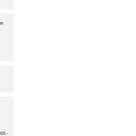
in
00.-