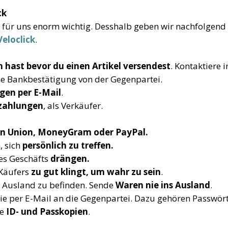
ck
t für uns enorm wichtig. Desshalb geben wir nachfolgend
Veloclick
.
n hast bevor du einen Artikel versendest
. Kontaktiere 
ine Bankbestätigung von der Gegenpartei.
gen per E-Mail
.
zahlungen
, als Verkäufer.
n Union, MoneyGram oder PayPal.
, sich
persönlich zu treffen.
nes Geschäfts
drängen.
 Käufers
zu gut klingt, um wahr zu sein
.
m Ausland zu befinden. Sende
Waren nie ins Ausland
.
ie per E-Mail an die Gegenpartei. Dazu gehören Passwört
ie
ID- und Passkopien
.