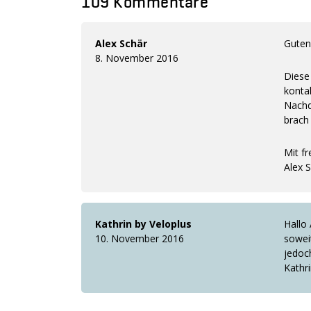
109 Kommentare
Alex Schär
Guten
8. November 2016
Diese
konta
Nachd
brach 
Mit f
Alex 
Kathrin by Veloplus
Hallo 
10. November 2016
soweit
jedoc
Kathr