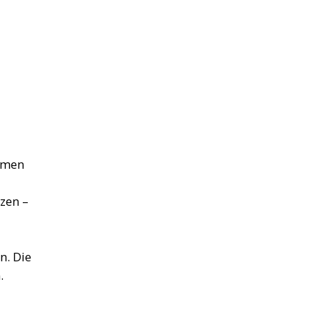
hemen
zen –
n. Die
.