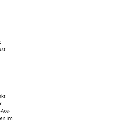
t
ast
nkt
r
-Ace-
pen im