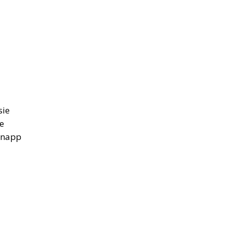
sie
e
 knapp