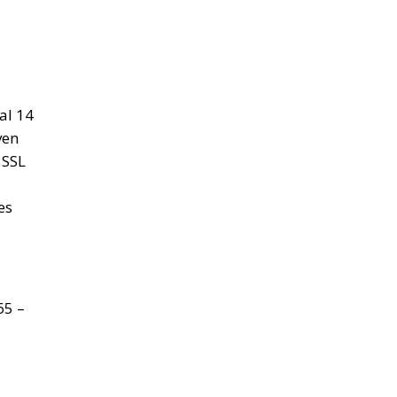
al 14
ven
 SSL
es
65 –