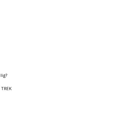
lig?
n TREK