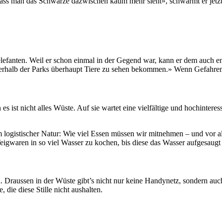
, dass man das Schwarze dazwischen kaum mehr sieht», schwärmt er jetz
efanten. Weil er schon einmal in der Gegend war, kann er dem auch ent
erhalb der Parks überhaupt Tiere zu sehen bekommen.» Wenn Gefahren l
s ist nicht alles Wüste. Auf sie wartet eine vielfältige und hochintere
m logistischer Natur: Wie viel Essen müssen wir mitnehmen – und vor 
eigwaren in so viel Wasser zu kochen, bis diese das Wasser aufgesaug
ussen in der Wüste gibt’s nicht nur keine Handynetz, sondern auch ei
 die diese Stille nicht aushalten.