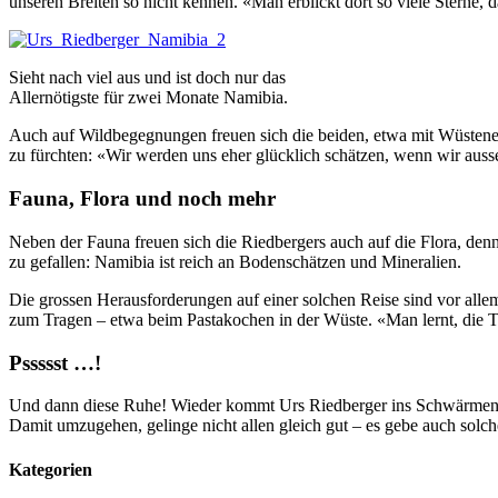
unseren Breiten so nicht kennen. «Man erblickt dort so viele Sterne
Sieht nach viel aus und ist doch nur das
Allernötigste für zwei Monate Namibia.
Auch auf Wildbegegnungen freuen sich die beiden, etwa mit Wüstenel
zu fürchten: «Wir werden uns eher glücklich schätzen, wenn wir auss
Fauna, Flora und noch mehr
Neben der Fauna freuen sich die Riedbergers auch auf die Flora, denn e
zu gefallen: Namibia ist reich an Bodenschätzen und Mineralien.
Die grossen Herausforderungen auf einer solchen Reise sind vor alle
zum Tragen – etwa beim Pastakochen in der Wüste. «Man lernt, die T
Pssssst …!
Und dann diese Ruhe! Wieder kommt Urs Riedberger ins Schwärmen. Dra
Damit umzugehen, gelinge nicht allen gleich gut – es gebe auch solche,
Kategorien