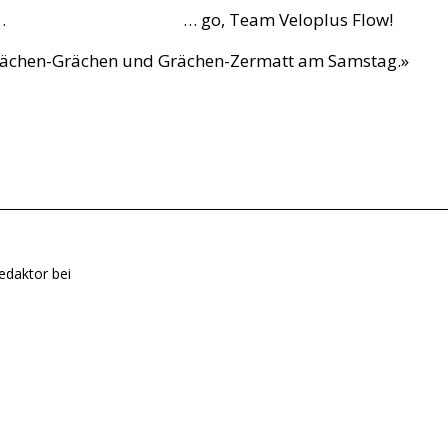
…
… go, Team Veloplus Flow!
 Grächen-Grächen und Grächen-Zermatt am Samstag.»
edaktor bei