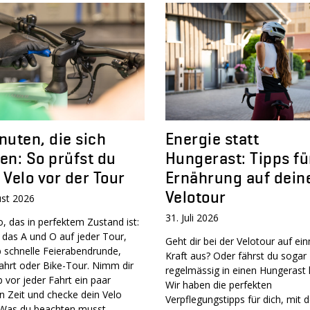
nuten, die sich
Energie statt
en: So prüfst du
Hungerast: Tipps fü
 Velo vor der Tour
Ernährung auf dein
Velotour
ust 2026
31. Juli 2026
o, das in perfektem Zustand ist:
 das A und O auf jeder Tour,
Geht dir bei der Velotour auf ein
b schnelle Feierabendrunde,
Kraft aus? Oder fährst du sogar
ahrt oder Bike-Tour. Nimm dir
regelmässig in einen Hungerast 
 vor jeder Fahrt ein paar
Wir haben die perfekten
n Zeit und checke dein Velo
Verpflegungstipps für dich, mit 
 Was du beachten musst,