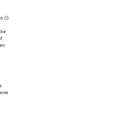
n 🙂
die
f.
ren
s
 eine