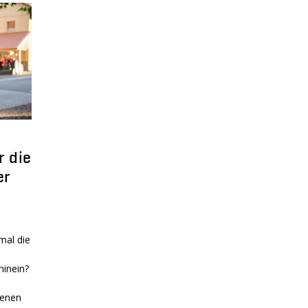
r die
er
mal die
hinein?
denen