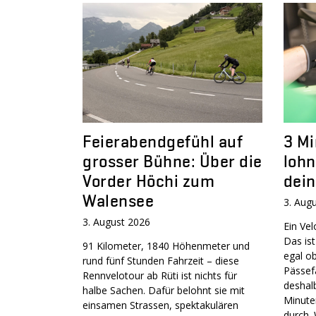
Feierabendgefühl auf
3 Mi
grosser Bühne: Über die
lohn
Vorder Höchi zum
dein
Walensee
3. Aug
3. August 2026
Ein Vel
Das ist
91 Kilometer, 1840 Höhenmeter und
egal o
rund fünf Stunden Fahrzeit – diese
Pässef
Rennvelotour ab Rüti ist nichts für
deshalb
halbe Sachen. Dafür belohnt sie mit
Minute
einsamen Strassen, spektakulären
durch.