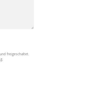
nd freigeschaltet.
g.