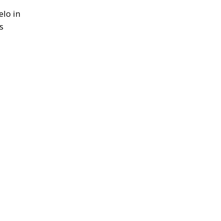
elo in
s