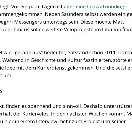
elegt. Vor ein paar Tagen ist
über eine Crowdfounding-
usammengekommen. Neben Saunders selbst werden einig
 Deghri Messengers unterwegs sein. Diese möchte Matt
über hinaus sollen weitere Veloprojekte im Libanon finan
iel wie „gerade aus“ bedeutet, entstand schon 2011. Dama
Während in Geschichte und Kultur faszinierten, störte er
ie Idee mit dem Kurierdienst gekommen. Und die setzt er
t um.
s
t, finden es spannend und sinnvoll. Deshalb unterstütze
rhalt der Kuriervelos. In den nächsten Wochen kommt M
du hier in einem Interview mehr zum Projekt und seiner